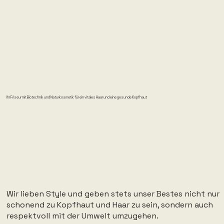
Ihr Friseur mit Biotechnik und Naturkosmetik für ein vitales Haar und eine gesunde Kopfhaut
Wir lieben Style und geben stets unser Bestes nicht nur
schonend zu Kopfhaut und Haar zu sein, sondern auch
respektvoll mit der Umwelt umzugehen.