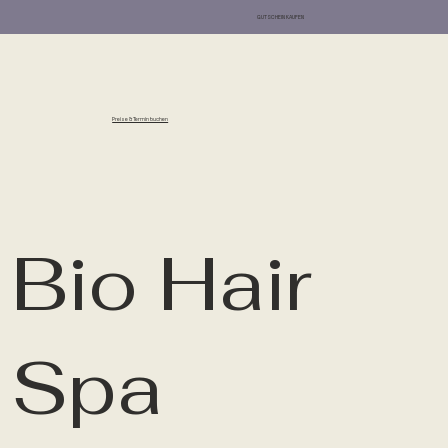
GUTSCHEIN KAUFEN
Preise & Termin buchen
Basierend auf den
Kundenbewertungen
wurde dieser Salon für
2025 als "Top Rated"
gewählt.
Bio Hair
Spa